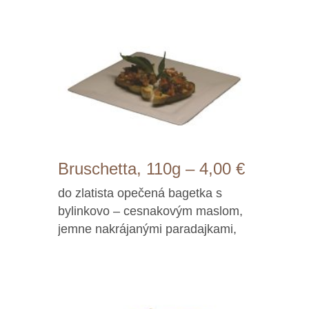
Bruschetta, 110g – 4,00 €
do zlatista opečená bagetka s
bylinkovo – cesnakovým maslom,
jemne nakrájanými paradajkami,
čerstvou bazalkou a olivovým
olejom (1,3,7)