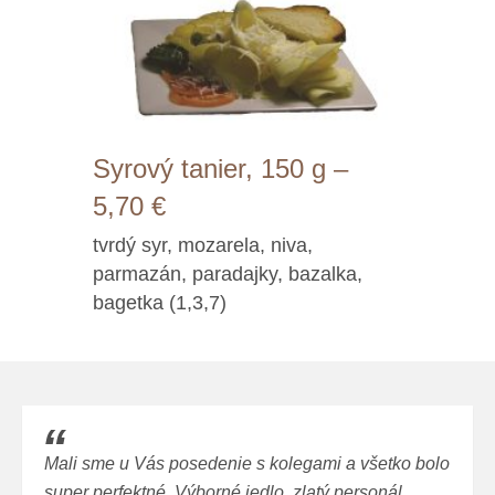
Syrový tanier, 150 g –
5,70 €
tvrdý syr, mozarela, niva,
parmazán, paradajky, bazalka,
bagetka (1,3,7)
Mali sme u Vás posedenie s kolegami a všetko bolo
super perfektné. Výborné jedlo, zlatý personál,…