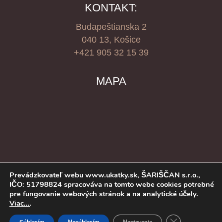
KONTAKT:
Budapeštianska 2
040 13, Košice
+421 905 32 15 39
MAPA
Prevádzkovateľ webu www.ukatky.sk, ŠARIŠČAN s.r.o.,
IČO: 51798824 spracováva na tomto webe cookies potrebné
pre fungovanie webových stránok a na analytické účely.
Viac...
.
© www.ukatky.sk. Všetky práva vyhradené.
Close GDPR Co
Created by
LVISystem
.