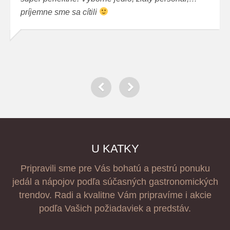
príjemne sme sa cítili
U KATKY
Pripravili sme pre Vás bohatú a pestrú ponuku
jedál a nápojov podľa súčasných gastronomických
trendov. Radi a kvalitne Vám pripravíme i akcie
podľa Vašich požiadaviek a predstáv.