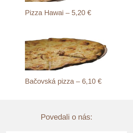
Pizza Hawai – 5,20 €
Prílohy: ochutená paradajková
omáčka, syr, šunka, ananás (1,3,7)
Bačovská pizza – 6,10 €
Prílohy: smotanový základ, syr,
bryndza, cibuľa, klobása (1,3,7)
Povedali o nás: