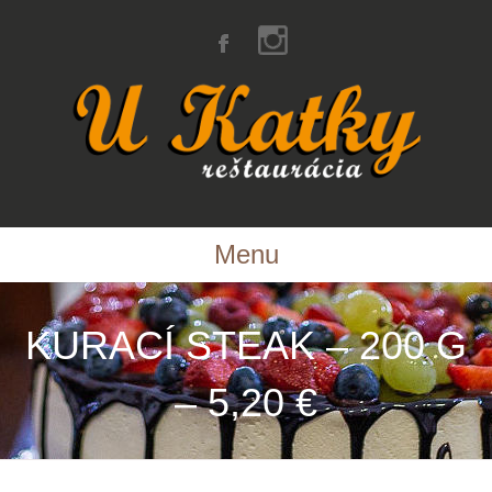
Menu
KURACÍ STEAK – 200 G
– 5,20 €