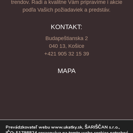
trendov. Radi a kvalitne Vám pripravíme i akcie
podľa Vašich požiadaviek a predstáv.
KONTAKT:
Budapeštianska 2
040 13, Košice
+421 905 32 15 39
MAPA
Prevádzkovateľ webu www.ukatky.sk, ŠARIŠČAN s.r.o.,
IČO: 51798824 spracováva na tomto webe cookies potrebné