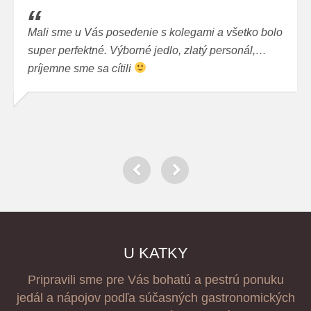
Mali sme u Vás posedenie s kolegami a všetko bolo
super perfektné. Výborné jedlo, zlatý personál,…
príjemne sme sa cítili
U KATKY
Pripravili sme pre Vás bohatú a pestrú ponuku
jedál a nápojov podľa súčasných gastronomických