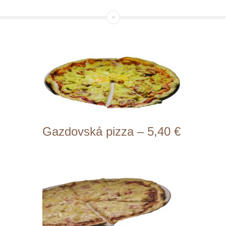
Gazdovská pizza – 5,40 €
Prílohy: ochutená paradajková
omáčka, cibuľa, slanina, klobása,
feferónky, syr, vajíčko (1,3,7)