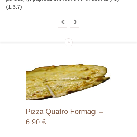
(1,3,7)
Pizza Quatro Formagi –
6,90 €
Prílohy: smotanový zákad,