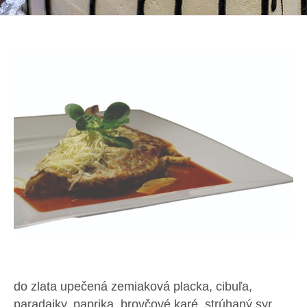
do zlata upečená zemiaková placka, cibuľa,
paradajky, paprika, brovčové karé, strúhaný syr