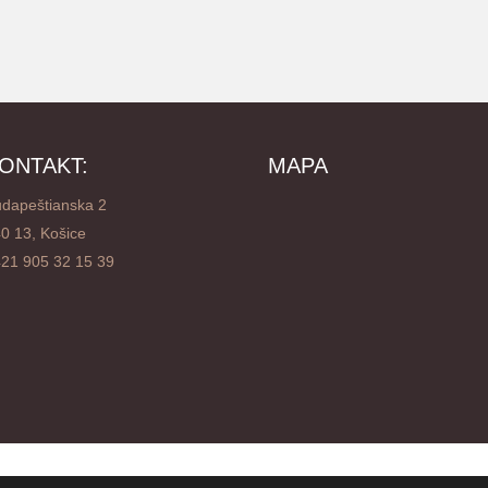
ONTAKT:
MAPA
dapeštianska 2
0 13, Košice
21 905 32 15 39