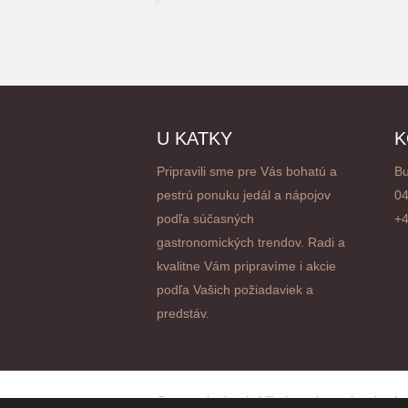
U KATKY
K
Pripravili sme pre Vás bohatú a
Bu
pestrú ponuku jedál a nápojov
04
podľa súčasných
+4
gastronomických trendov. Radi a
kvalitne Vám pripravíme i akcie
podľa Vašich požiadaviek a
predstáv.
© www.ukatky.sk. Všetky práva vyhradené.