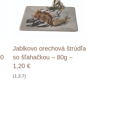
Jablkovo orechová štrúdľa
90
so šľahačkou – 80g –
1,20 €
(1,3,7)