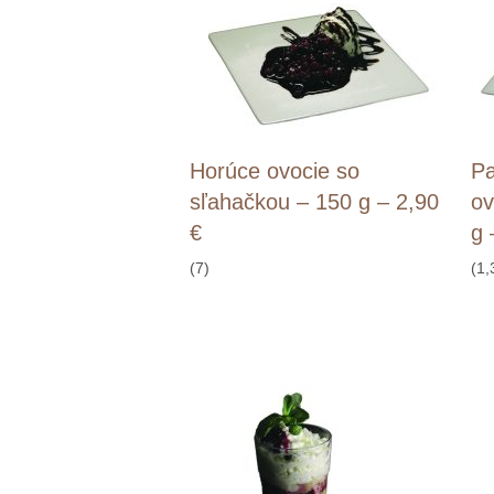
Horúce ovocie so
Pa
sľahačkou – 150 g – 2,90
ov
€
g 
(7)
(1,