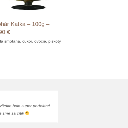
hár Katka – 100g –
90 €
lá smotana, cukor, ovocie, piškóty
všetko bolo super perfektné.
 sme sa cítili